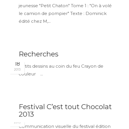
jeunesse "Petit Chaton" Tome 1 : "On à volé
le camion de pompier" Texte : Dominick
édité chez M,...
Recherches
NOV
18
Petits dessins au coin du feu Crayon de
2013
couleur ...
Festival C’est tout Chocolat
OCT
2013
06
2013
Communication visuelle du festival édition