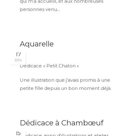
qui m'a accueilli, et aux nombreuses
personnes venu...
Aquarelle
SEP
17
2014
Dédicace « Petit Chaton »
Une illustration que j’avais promis à une
petite fille depuis un bon moment déjà.
Dédicace à Chambœuf
SEP
15
Dédicace, expo d'illustrations et atelier