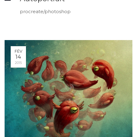
procreate/photoshop
FÉV
14
2015