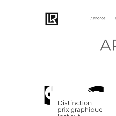
À PROPOS
A
AVR
06
Distinction
2018
prix graphique