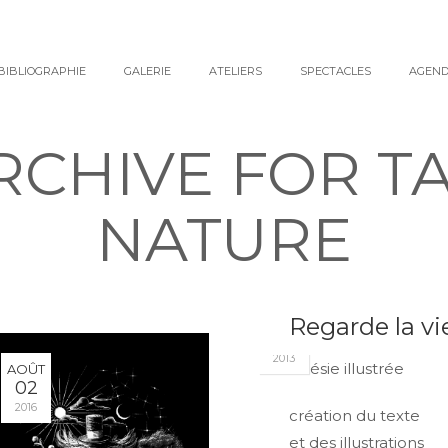
BIBLIOGRAPHIE
GALERIE
ATELIERS
SPECTACLES
AGEN
RCHIVE FOR TA
NATURE
JAN
Regarde la vi
11
2013
Poésie illustrée
AOÛT
02
2016
création du texte
et des illustrations