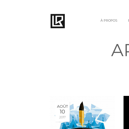
À PROPOS
A
AOÛT
10
2017