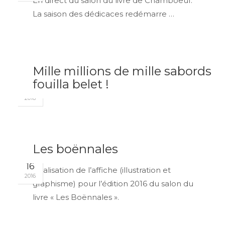
En direct du salon du livre de Chamboeuf.
La saison des dédicaces redémarre …
Mille millions de mille sabords
MAI
fouilla belet !
11
2016
Les boënnales
MAR
16
Réalisation de l’affiche (illustration et
2016
graphisme) pour l’édition 2016 du salon du
livre « Les Boënnales ».