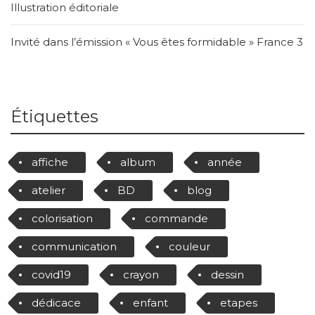
Illustration éditoriale
Invité dans l’émission « Vous êtes formidable » France 3
Étiquettes
affiche
album
année
atelier
BD
blog
colorisation
commande
communication
couleur
covid19
crayon
dessin
dédicace
enfant
etapes