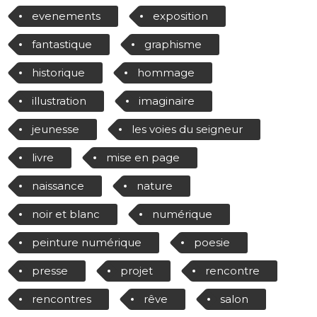
evenements
exposition
fantastique
graphisme
historique
hommage
illustration
imaginaire
jeunesse
les voies du seigneur
livre
mise en page
naissance
nature
noir et blanc
numérique
peinture numérique
poesie
presse
projet
rencontre
rencontres
rêve
salon