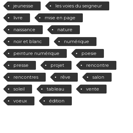
jeunesse
les voies du seigneur
livre
mise en page
naissance
nature
noir et blanc
numérique
peinture numérique
poesie
presse
projet
rencontre
rencontres
rêve
salon
soleil
tableau
vente
voeux
édition