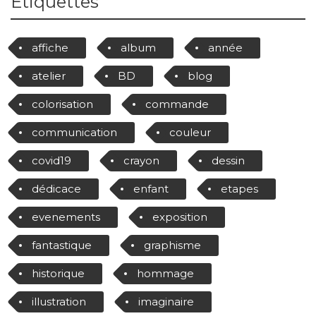
Étiquettes
affiche
album
année
atelier
BD
blog
colorisation
commande
communication
couleur
covid19
crayon
dessin
dédicace
enfant
etapes
evenements
exposition
fantastique
graphisme
historique
hommage
illustration
imaginaire