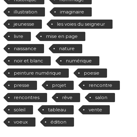
illustration
imaginaire
jeunesse
les voies du seigneur
livre
mise en page
naissance
nature
noir et blanc
numérique
peinture numérique
poesie
presse
projet
rencontre
rencontres
rêve
salon
soleil
tableau
vente
voeux
édition