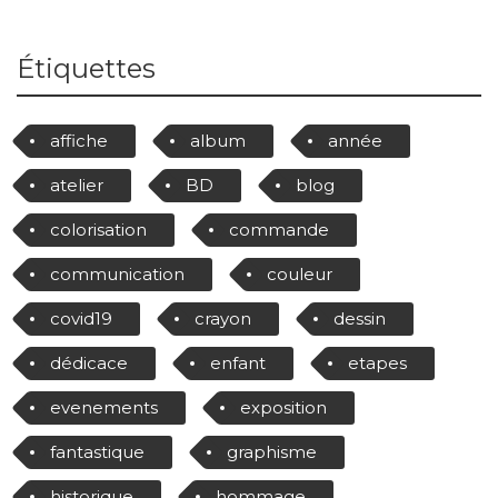
Étiquettes
affiche
album
année
atelier
BD
blog
colorisation
commande
communication
couleur
covid19
crayon
dessin
dédicace
enfant
etapes
evenements
exposition
fantastique
graphisme
historique
hommage