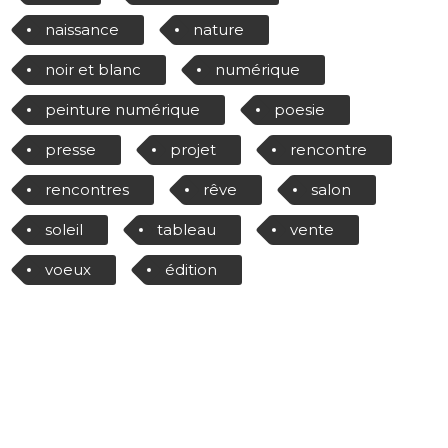
naissance
nature
noir et blanc
numérique
peinture numérique
poesie
presse
projet
rencontre
rencontres
rêve
salon
soleil
tableau
vente
voeux
édition