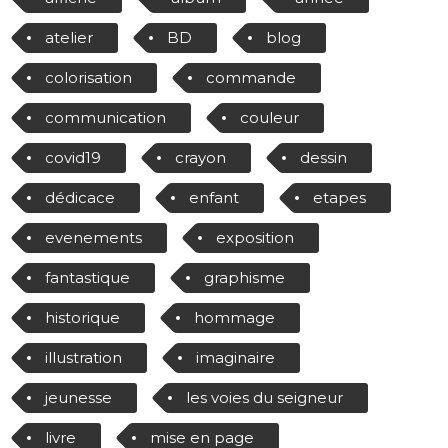
atelier
BD
blog
colorisation
commande
communication
couleur
covid19
crayon
dessin
dédicace
enfant
etapes
evenements
exposition
fantastique
graphisme
historique
hommage
illustration
imaginaire
jeunesse
les voies du seigneur
livre
mise en page