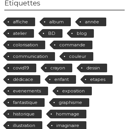
Étiquettes
affiche
album
année
atelier
BD
blog
colorisation
commande
communication
couleur
covid19
crayon
dessin
dédicace
enfant
etapes
evenements
exposition
fantastique
graphisme
historique
hommage
illustration
imaginaire