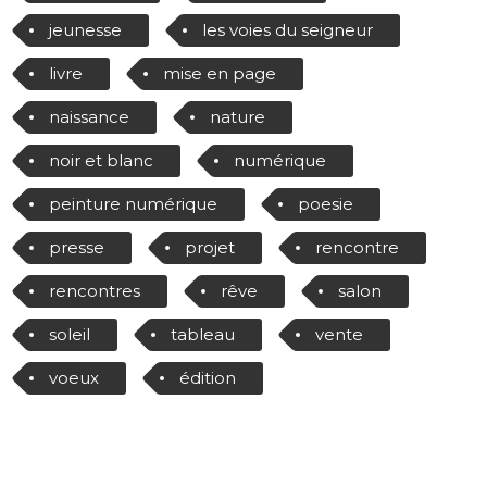
jeunesse
les voies du seigneur
livre
mise en page
naissance
nature
noir et blanc
numérique
peinture numérique
poesie
presse
projet
rencontre
rencontres
rêve
salon
soleil
tableau
vente
voeux
édition