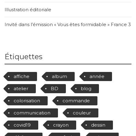
Illustration éditoriale
Invité dans l’émission « Vous êtes formidable » France 3
Étiquettes
affiche
album
année
atelier
BD
blog
colorisation
commande
communication
couleur
covid19
crayon
dessin