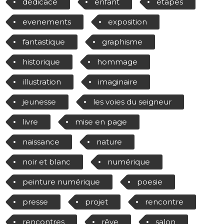
dédicace
enfant
etapes
evenements
exposition
fantastique
graphisme
historique
hommage
illustration
imaginaire
jeunesse
les voies du seigneur
livre
mise en page
naissance
nature
noir et blanc
numérique
peinture numérique
poesie
presse
projet
rencontre
rencontres
rêve
salon