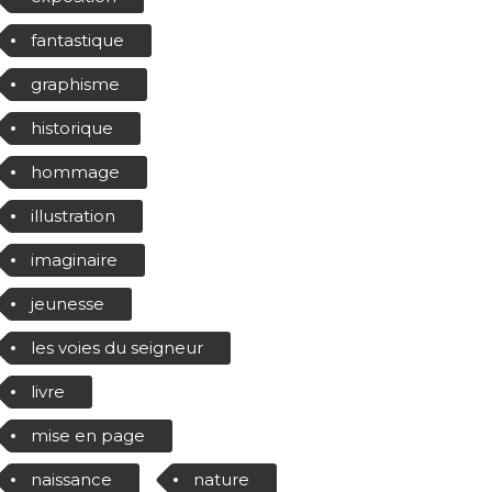
fantastique
graphisme
historique
hommage
illustration
imaginaire
jeunesse
les voies du seigneur
livre
mise en page
naissance
nature