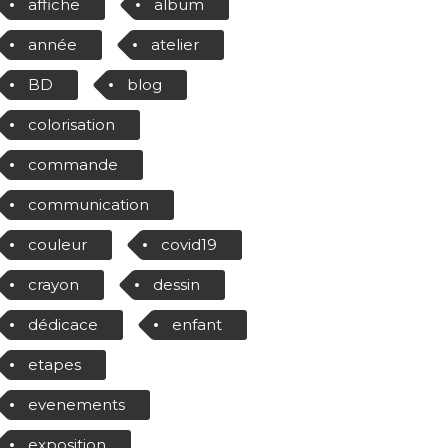
affiche
album
année
atelier
BD
blog
colorisation
commande
communication
couleur
covid19
crayon
dessin
dédicace
enfant
etapes
evenements
exposition