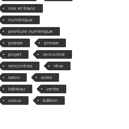
noir et blanc
numérique
peinture numérique
poesie
presse
projet
rencontre
rencontres
rêve
salon
soleil
tableau
vente
voeux
édition