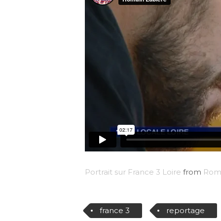
Portrait sur France 3 Loire
from
Roma
france 3
reportage