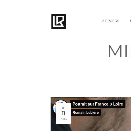
À PROPOS
MI
OCT
11
2016