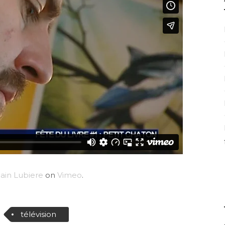
in Lubiere
on
Vimeo
.
télévision