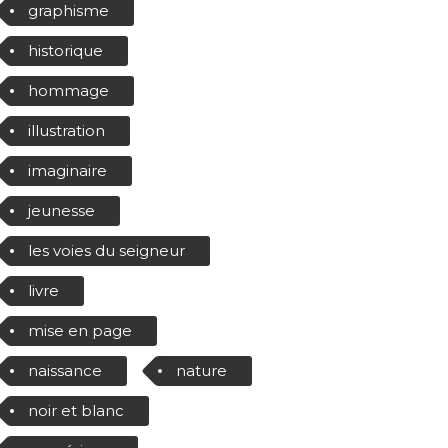
graphisme
historique
hommage
illustration
imaginaire
jeunesse
les voies du seigneur
livre
mise en page
naissance
nature
noir et blanc