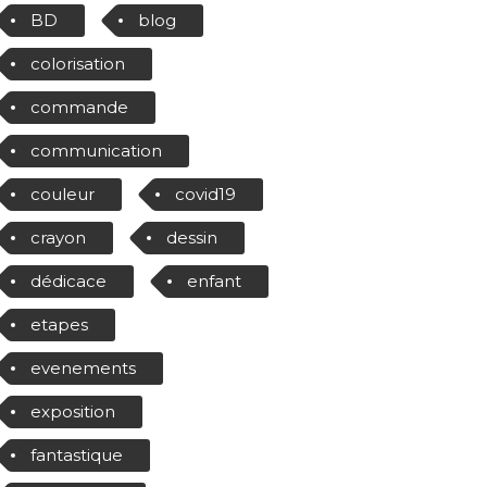
BD
blog
colorisation
commande
communication
couleur
covid19
crayon
dessin
dédicace
enfant
etapes
evenements
exposition
fantastique