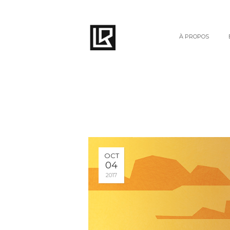
À PROPOS
OCT
04
2017