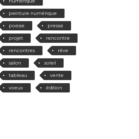
numérique
peinture numérique
poesie
presse
projet
rencontre
rencontres
rêve
salon
soleil
tableau
vente
voeux
édition