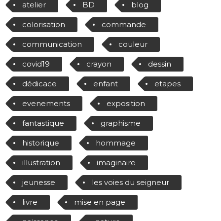
atelier
BD
blog
colorisation
commande
communication
couleur
covid19
crayon
dessin
dédicace
enfant
etapes
evenements
exposition
fantastique
graphisme
historique
hommage
illustration
imaginaire
jeunesse
les voies du seigneur
livre
mise en page