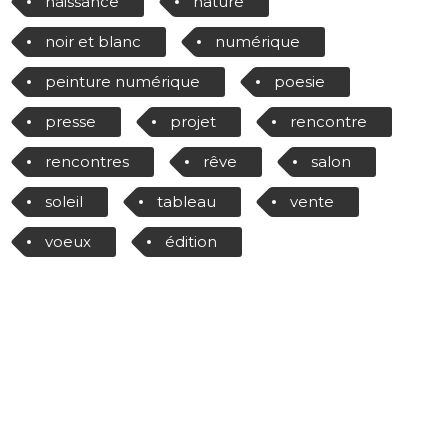
naissance
nature
noir et blanc
numérique
peinture numérique
poesie
presse
projet
rencontre
rencontres
rêve
salon
soleil
tableau
vente
voeux
édition