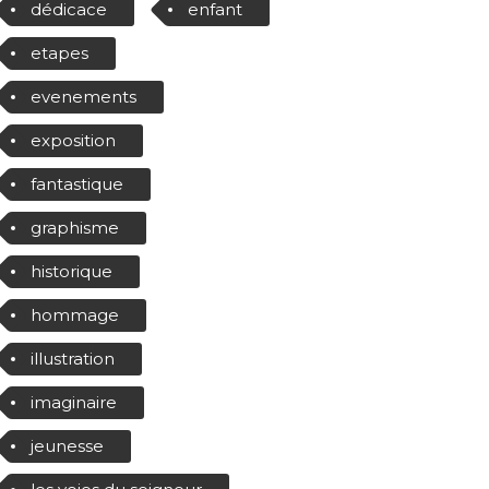
dédicace
enfant
etapes
evenements
exposition
fantastique
graphisme
historique
hommage
illustration
imaginaire
jeunesse