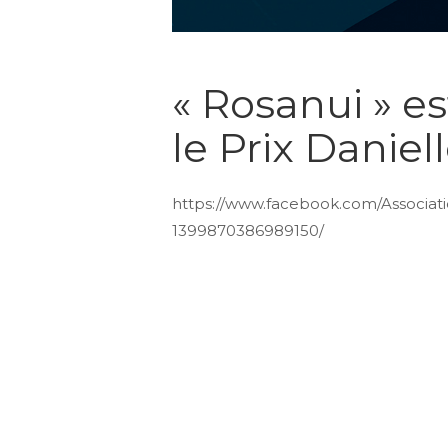
« Rosanui » e
le Prix Daniel
https://www.facebook.com/Associat
1399870386989150/