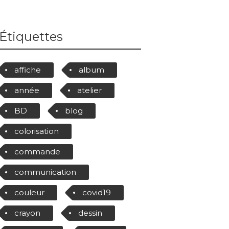
Étiquettes
affiche
album
année
atelier
BD
blog
colorisation
commande
communication
couleur
covid19
crayon
dessin