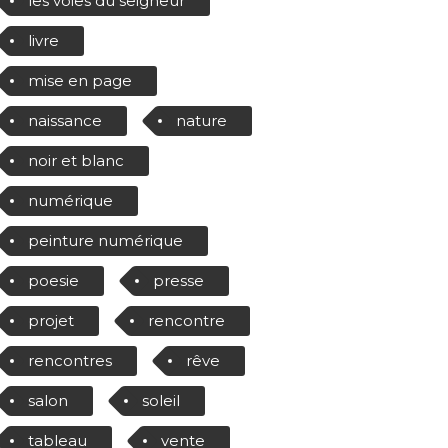
les voies du seigneur
livre
mise en page
naissance
nature
noir et blanc
numérique
peinture numérique
poesie
presse
projet
rencontre
rencontres
rêve
salon
soleil
tableau
vente