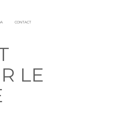
DA
CONTACT
T
R LE
E