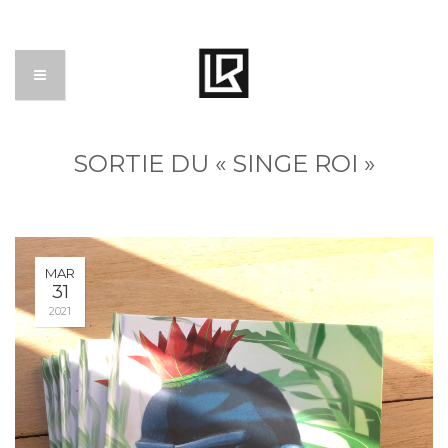
SORTIE DU « SINGE ROI »
MAR
31
2021