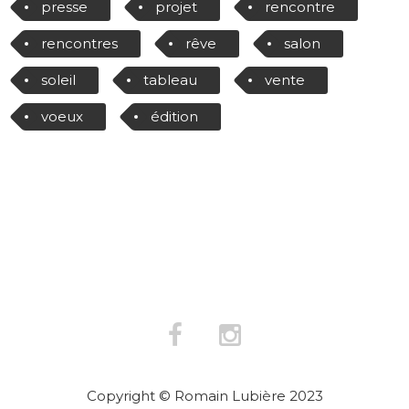
presse
projet
rencontre
rencontres
rêve
salon
soleil
tableau
vente
voeux
édition
Copyright © Romain Lubière 2023