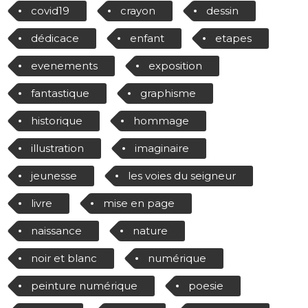
covid19
crayon
dessin
dédicace
enfant
etapes
evenements
exposition
fantastique
graphisme
historique
hommage
illustration
imaginaire
jeunesse
les voies du seigneur
livre
mise en page
naissance
nature
noir et blanc
numérique
peinture numérique
poesie