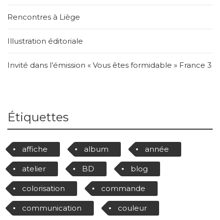
Rencontres à Liège
Illustration éditoriale
Invité dans l’émission « Vous êtes formidable » France 3
Étiquettes
affiche
album
année
atelier
BD
blog
colorisation
commande
communication
couleur