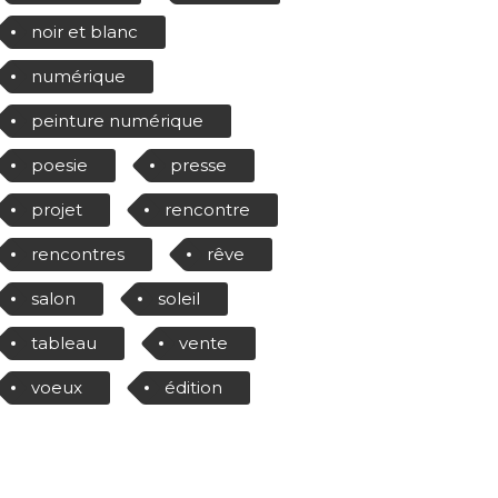
noir et blanc
numérique
peinture numérique
poesie
presse
projet
rencontre
rencontres
rêve
salon
soleil
tableau
vente
voeux
édition