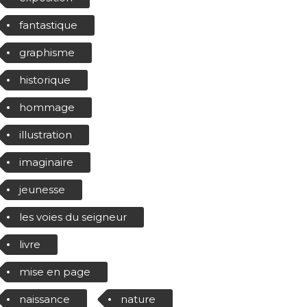
fantastique
graphisme
historique
hommage
illustration
imaginaire
jeunesse
les voies du seigneur
livre
mise en page
naissance
nature