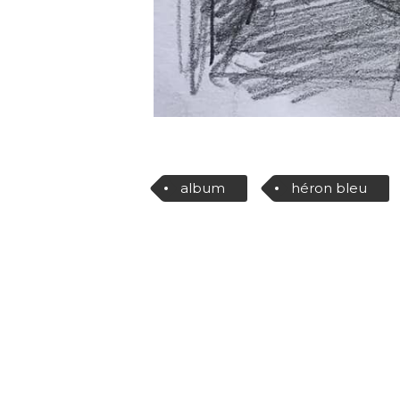
album
héron bleu