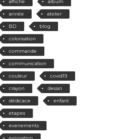
affiche
album
année
atelier
BD
blog
colorisation
commande
communication
couleur
covid19
crayon
dessin
dédicace
enfant
etapes
evenements
exposition