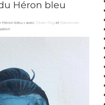
du Héron bleu
le Héron bleu » avec
Olivier Pog
et
Balivernes
sation